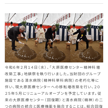
施設紹介
関連施設一覧
大原綜合病院
健診予防センター
大原医療センター
令和６年２月１４日（水）、「大原医療センター精神科増
清水病院
改築工事」
地鎮祭を執り行いました。
当財団のグループ
施設である清水病院（精神科単科病院）の老朽化等に
大原訪問看護ステーション
伴い、現大原医療センターへの移転増改築を行い、２０
大原看護専門学校
２５年５月にリニューアルオープンを予定しています。
従
来の大原医療センター（回復期）と清水病院（精神）の二
エンゼル保育所
つの病院の統合と医療機能を融合することは、総合回復