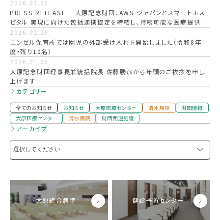
2026.03.25
PRESS RELEASE 大原記念財団、AWS ジャパンとスマートホス
ピタル 実現に向けた包括連携協定を締結し、持続可能な医療提供を
目指す
2026.02.26
エンゼル保育所では園児の外部受け入れを開始しました（令和8年
度・残り10名）
2026.01.05
大原記念財団理事長兼統括院長 佐藤勝彦から年頭のご挨拶を申し
上げます
カテゴリー
全てのお知らせ
お知らせ
大原医療センター
清水病院
財団情報
大原医療センター
清水病院
財団関連施設
アーカイブ
大原綜合病院
健診予防センター