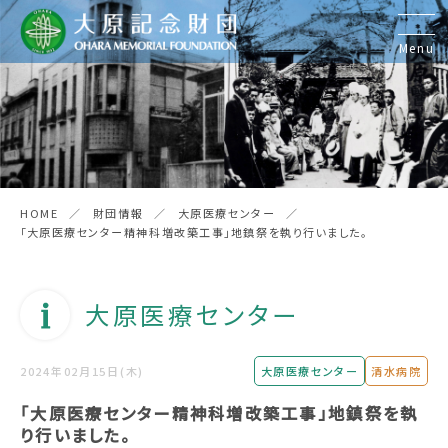
Menu
大原記念財団について
理事長のあいさつ
大原記念財団について
HOME
財団情報
大原医療センター
「大原医療センター精神科増改築工事」地鎮祭を執り行いました。
財団の沿革
情報公開
大原医療センター
関連施設一覧
2024年02月15日(木)
大原医療センター
清水病院
財団歌
「大原医療センター精神科増改築工事」地鎮祭を執
り行いました。
「野兎病」（やとびょう）の発見